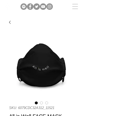
SKU: 6079CDC32A312_11521